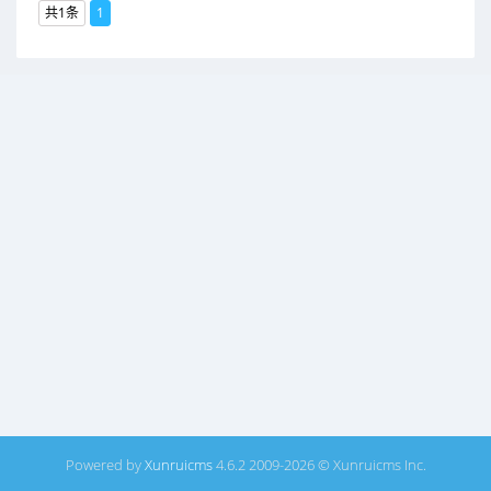
共1条
1
Powered by
Xunruicms
4.6.2 2009-2026 © Xunruicms Inc.