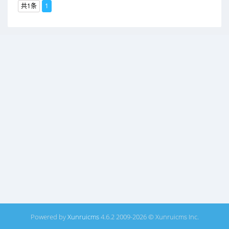
共1条
1
Powered by
Xunruicms
4.6.2 2009-2026 © Xunruicms Inc.